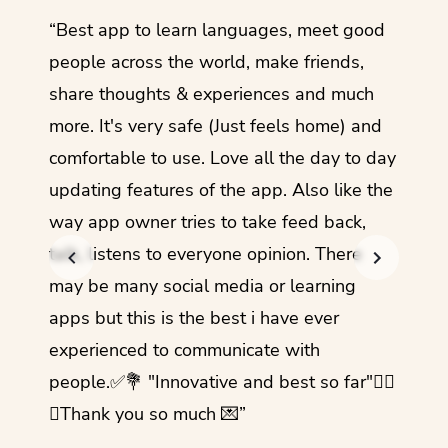
ol
“Best app to learn languages, meet good
“I lov
guage.
people across the world, make friends,
months
share thoughts & experiences and much
I love
more. It's very safe (Just feels home) and
other
comfortable to use. Love all the day to day
refre
updating features of the app. Also like the
should
way app owner tries to take feed back,
foreig
talk, listens to everyone opinion. There
- Rez
may be many social media or learning
apps but this is the best i have ever
experienced to communicate with
people.✅💐 "Innovative and best so far"✌🏻
💜Thank you so much 💌”