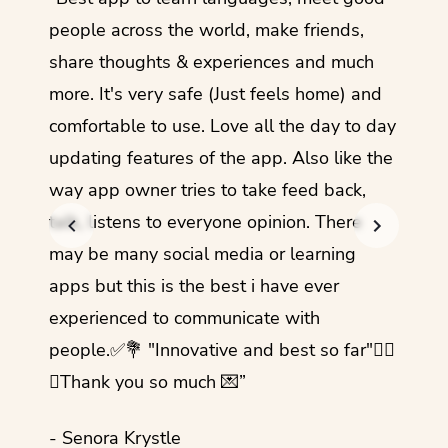
guage.
people across the world, make friends,
months
share thoughts & experiences and much
I love
more. It's very safe (Just feels home) and
other
comfortable to use. Love all the day to day
refre
updating features of the app. Also like the
should
way app owner tries to take feed back,
foreig
talk, listens to everyone opinion. There
- Rez
may be many social media or learning
apps but this is the best i have ever
experienced to communicate with
people.✅💐 "Innovative and best so far"✌🏻
💜Thank you so much 💌”
- Senora Krystle