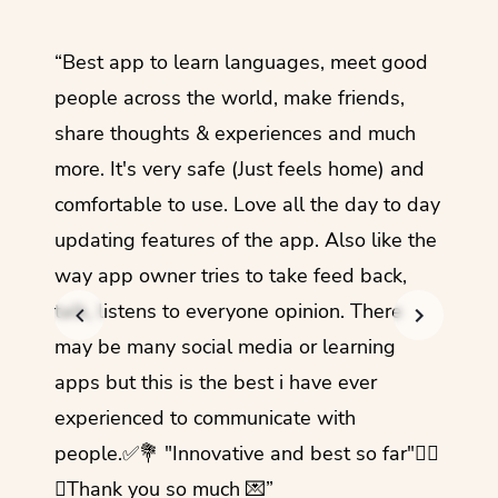
ol
“Best app to learn languages, meet good
“I lov
guage.
people across the world, make friends,
months
share thoughts & experiences and much
I love
more. It's very safe (Just feels home) and
other
comfortable to use. Love all the day to day
refre
updating features of the app. Also like the
should
way app owner tries to take feed back,
foreig
talk, listens to everyone opinion. There
- Rez
may be many social media or learning
apps but this is the best i have ever
experienced to communicate with
people.✅💐 "Innovative and best so far"✌🏻
💜Thank you so much 💌”