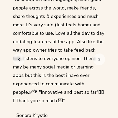
guage.
people across the world, make friends,
months
share thoughts & experiences and much
I love
more. It's very safe (Just feels home) and
other
comfortable to use. Love all the day to day
refre
updating features of the app. Also like the
should
way app owner tries to take feed back,
foreig
talk, listens to everyone opinion. There
- Rez
may be many social media or learning
apps but this is the best i have ever
experienced to communicate with
people.✅💐 "Innovative and best so far"✌🏻
💜Thank you so much 💌”
- Senora Krystle