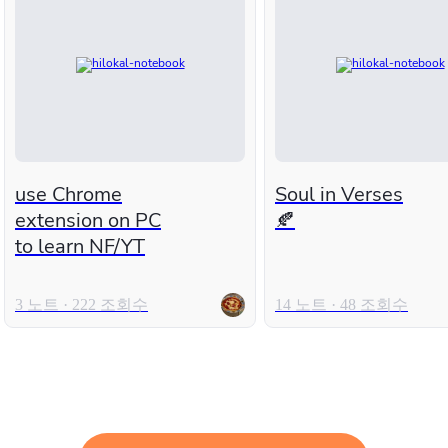
use Chrome
Soul in Verses
extension on PC
🍂
to learn NF/YT
3 노트 · 222 조회수
14 노트 · 48 조회수