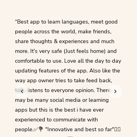
ol
“Best app to learn languages, meet good
“I lov
guage.
people across the world, make friends,
months
share thoughts & experiences and much
I love
more. It's very safe (Just feels home) and
other
comfortable to use. Love all the day to day
refre
updating features of the app. Also like the
should
way app owner tries to take feed back,
foreig
talk, listens to everyone opinion. There
- Rez
may be many social media or learning
apps but this is the best i have ever
experienced to communicate with
people.✅💐 "Innovative and best so far"✌🏻