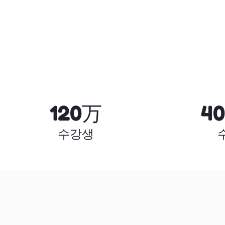
120万
4
수강생