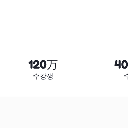
120万
4
수강생