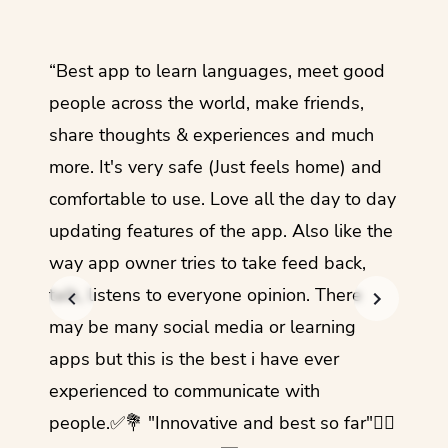
ol
“Best app to learn languages, meet good
“I lov
guage.
people across the world, make friends,
months
share thoughts & experiences and much
I love
more. It's very safe (Just feels home) and
other
comfortable to use. Love all the day to day
refre
updating features of the app. Also like the
should
way app owner tries to take feed back,
foreig
talk, listens to everyone opinion. There
- Rez
may be many social media or learning
apps but this is the best i have ever
experienced to communicate with
people.✅💐 "Innovative and best so far"✌🏻