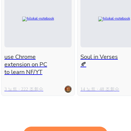
use Chrome
Soul in Verses
extension on PC
🍂
to learn NF/YT
3 노트 · 222 조회수
14 노트 · 48 조회수