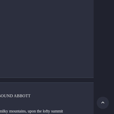
BOUND ABBOTT
 milky mountains, upon the lofty summit 