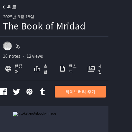
뒤로
2025년 3월 18일
The Book of Mridad
By
16 notes ・ 12 views
펀잡
초
텍스
사
어
급
트
진
라이브러리 추가