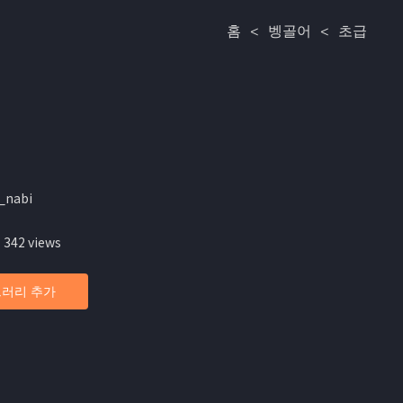
홈
<
벵골어
<
초급
_nabi
 342 views
러리 추가