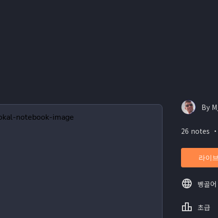
By M
26 notes ・
라이브
벵골어
초급