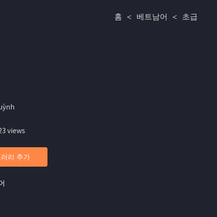
홈
<
베트남어
<
초급
uỳnh
23 views
러리 추가
어