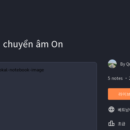
h chuyển âm On
By Q
5 notes ・ 
라이브
베트남
초급