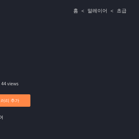
홈
<
말레이어
<
초급
 44 views
러리 추가
어