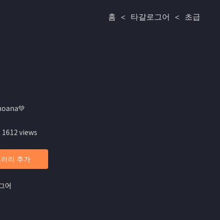
홈
<
타갈로그어
<
초급
hoana💚
 1612 views
러리 추가
그어