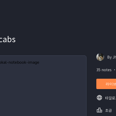
cabs
By J
35 notes ・
라이브
타갈로
초급