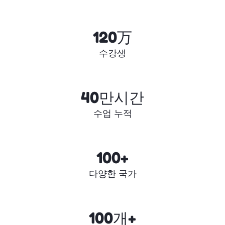
120万
수강생
40만시간
수업 누적
100+
다양한 국가
100개+