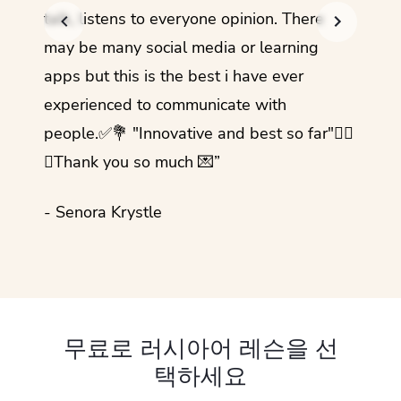
talk, listens to everyone opinion. There
- Rez
may be many social media or learning
apps but this is the best i have ever
experienced to communicate with
people.✅💐 "Innovative and best so far"✌🏻
💜Thank you so much 💌”
- Senora Krystle
무료로 러시아어 레슨을 선
택하세요