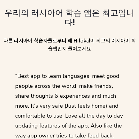
우리의 러시아어 학습 앱은 최고입니
다!
다른 러시아어 학습자들로부터 왜 Hilokal이 최고의 러시아어 학
습앱인지 들어보세요
ol
“Best app to learn languages, meet good
“I lov
guage.
people across the world, make friends,
months
share thoughts & experiences and much
I love
more. It's very safe (Just feels home) and
other
comfortable to use. Love all the day to day
refre
updating features of the app. Also like the
should
way app owner tries to take feed back,
foreig