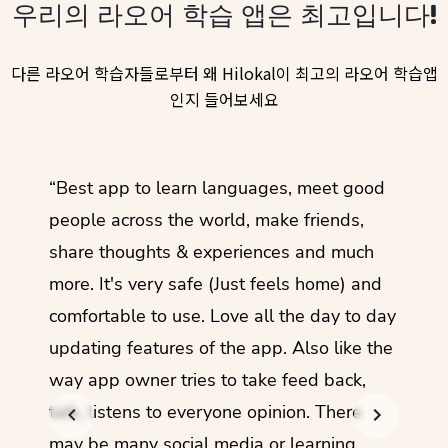
우리의 라오어 학습 앱은 최고입니다!
다른 라오어 학습자들로부터 왜 Hilokal이 최고의 라오어 학습앱
인지 들어보세요
ol
“Best app to learn languages, meet good
“I lov
guage.
people across the world, make friends,
months
share thoughts & experiences and much
I love
more. It's very safe (Just feels home) and
other
comfortable to use. Love all the day to day
refre
updating features of the app. Also like the
should
way app owner tries to take feed back,
foreig
talk, listens to everyone opinion. There
- Rez
may be many social media or learning