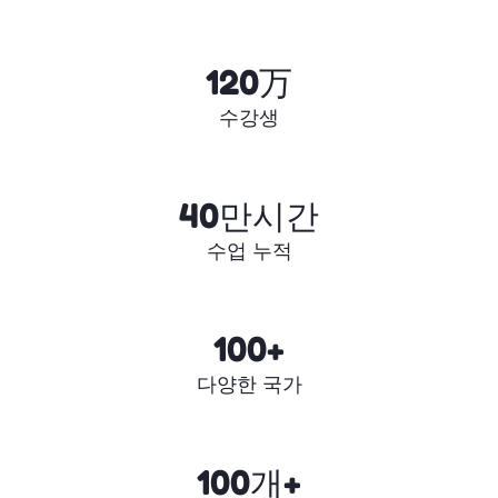
120万
수강생
40만시간
수업 누적
100+
다양한 국가
100개+