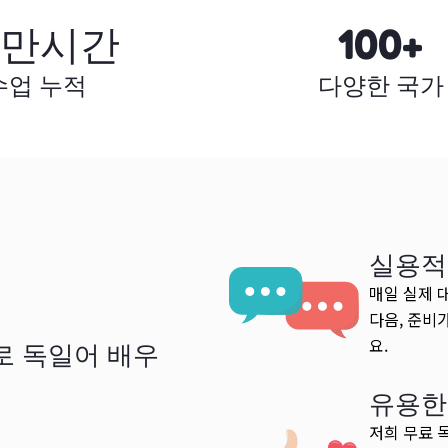
0만시간
100+
수업 누적
다양한 국가
실용적
매일 실제 
다음, 준비
요.
로 독일어 배우
유용한
저희 무료 