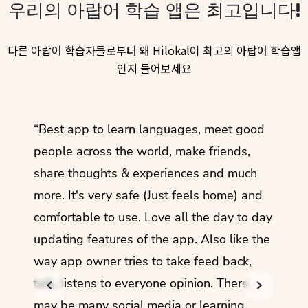
우리의 아랍어 학습 앱은 최고입니다!
다른 아랍어 학습자들로부터 왜 Hilokal이 최고의 아랍어 학습앱
인지 들어보세요
ol
“Best app to learn languages, meet good
“I lov
guage.
people across the world, make friends,
months
share thoughts & experiences and much
I love
more. It's very safe (Just feels home) and
other
comfortable to use. Love all the day to day
refre
updating features of the app. Also like the
should
way app owner tries to take feed back,
foreig
talk, listens to everyone opinion. There
- Rez
may be many social media or learning