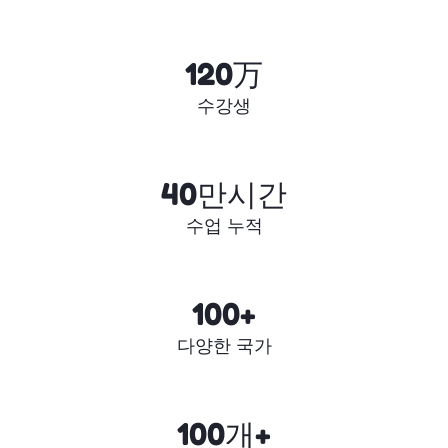
120万
수강생
40만시간
수업 누적
100+
다양한 국가
100개+