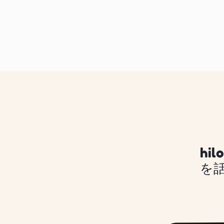
hil
を