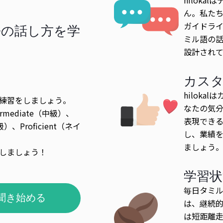
ん。私た
ガイドライ
語の話し方を学
ミル語の
！
設計され
カス
hilok
練習をしましょう。
なたの気
ermediate（中級）、
表現でき
級）、Proficient（ネイ
し、業績
ましょう
しましょう！
学習状
毎日タミ
聞き始める
は、継続
は短距離