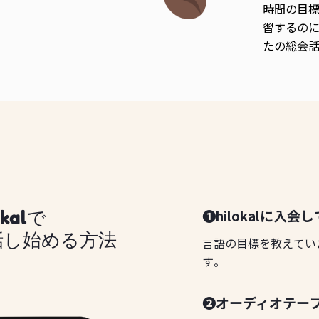
時間の目
習するのに
たの総会
❶hilokalに入会
okalで
話し始める方法
言語の目標を教えてい
す。
❷オーディオテー