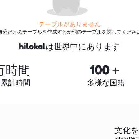
テーブルがありません
自分だけのテーブルを作成するか他のテーブルを探してくださ
さらに多くのテーブルを探
hilokalは世界中にあります
す
万時間
100＋
の累計時間
多様な国籍
文化
hilok