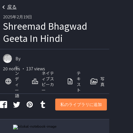
戻る
2025年2月19日
Shreemad Bhagwad
Geeta In Hindi
By
ヒ
20 notes ・ 137 views
ン
ネイテ
テ
デ
ィブス
キ
写
ィ
ピーカ
ス
真
ー
ー
ト
語
私のライブラリに追加