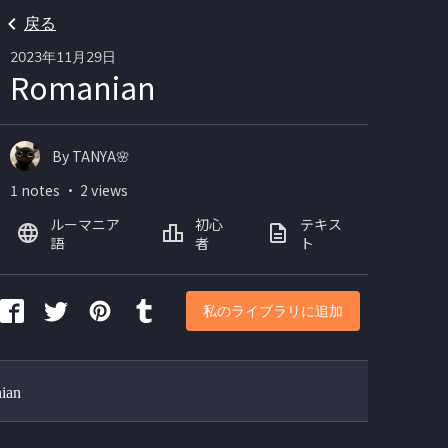
戻る
2023年11月29日
Romanian
By TANYA🌸
1 notes ・ 2 views
ルーマニア
初心
テキス
語
者
ト
私のライブラリに追加
ian