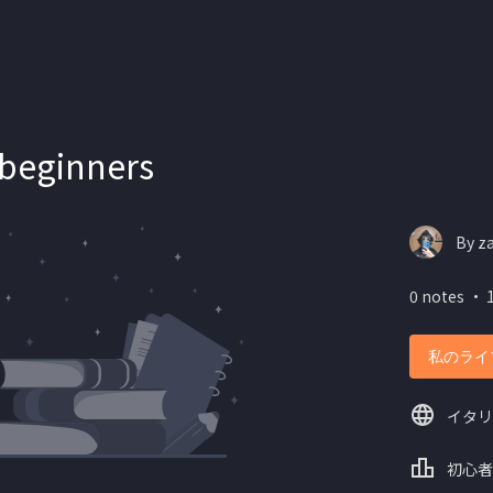
r beginners
By z
0 notes ・ 
私のライ
イタリ
初心者