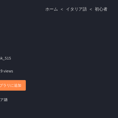
ホーム
<
イタリア語
<
初心者
ak_515
19 views
ブラリに追加
ア語