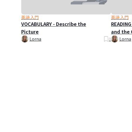
英語 入門
英語 入門
VOCABULARY - Describe the
READING 
Picture
and the 
Lorna
0
Lorna