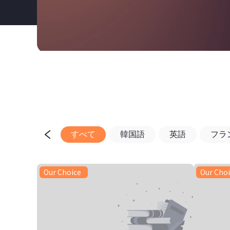
すべて
韓国語
英語
フラ
Our Choice
Our Cho