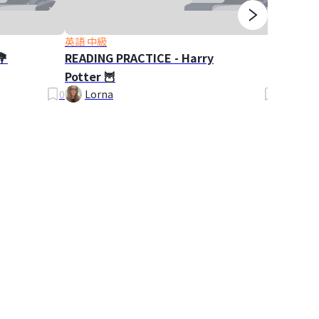
英語 中級
英語 入
💐
READING PRACTICE - Harry
PLURA
Potter 🦉
Plural
0
Lorna
0
Lor