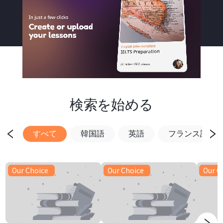
検索を始める
すべて
韓国語
英語
フランス語
Our Choice
Our Choice
Our C