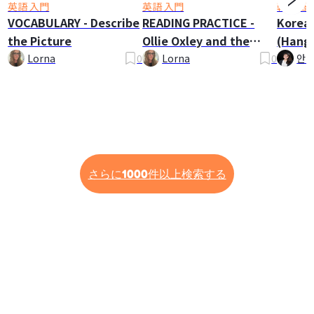
英語 入門
英語 入門
韓国語 
VOCABULARY - Describe
READING PRACTICE -
Korea
the Picture
Ollie Oxley and the
(Hangu
Ghost
Lorna
0
Lorna
0
안나
さらに1000件以上検索する