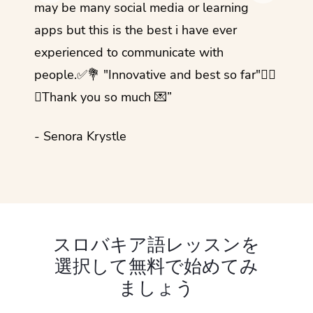
- Rez
may be many social media or learning
apps but this is the best i have ever
experienced to communicate with
people.✅💐 "Innovative and best so far"✌🏻
💜Thank you so much 💌”
- Senora Krystle
スロバキア語レッスンを
選択して無料で始めてみ
ましょう