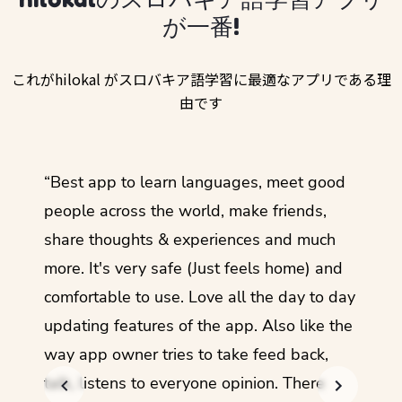
が一番!
これがhilokal がスロバキア語学習に最適なアプリである理
由です
ol
“Best app to learn languages, meet good
“I lov
guage.
people across the world, make friends,
months
share thoughts & experiences and much
I love
more. It's very safe (Just feels home) and
other
comfortable to use. Love all the day to day
refre
updating features of the app. Also like the
should
way app owner tries to take feed back,
foreig
talk, listens to everyone opinion. There