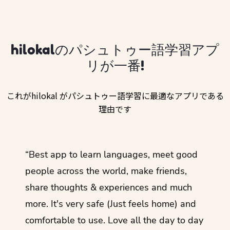
hilokalのパシュトゥー語学習アプ
リが一番!
これがhilokal がパシュトゥー語学習に最適なアプリである
理由です
ol
“Best app to learn languages, meet good
“I lov
guage.
people across the world, make friends,
months
share thoughts & experiences and much
I love
more. It's very safe (Just feels home) and
other
comfortable to use. Love all the day to day
refre