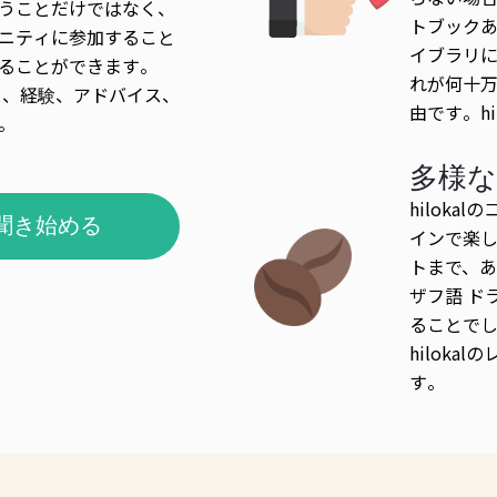
うことだけではなく、
トブック
ニティに参加すること
イブラリ
ることができます。
れが何十万人
と、経験、アドバイス、
由です。hi
。
多様な
hilok
聞き始める
インで楽
トまで、あ
ザフ語 ド
ることで
hilok
す。