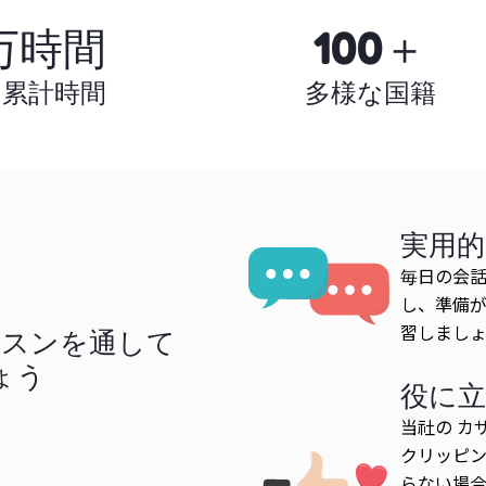
万時間
100＋
の累計時間
多様な国籍
実用
毎日の会話
し、準備
習しまし
ッスンを通して
ょう
役に
当社の カ
クリッピン
らない場