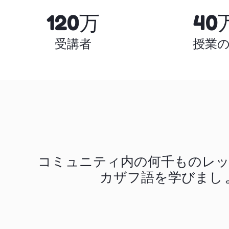
120万
40
受講者
授業
コミュニティ内の何千ものレ
カザフ語を学びまし