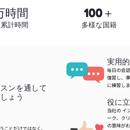
万時間
100＋
の累計時間
多様な国籍
実用
毎日の会話
復習し、
に練習し
ッスンを通して
ましょう
役に
当社の イ
ーク、クリ
の意味が
うことだけではなく、