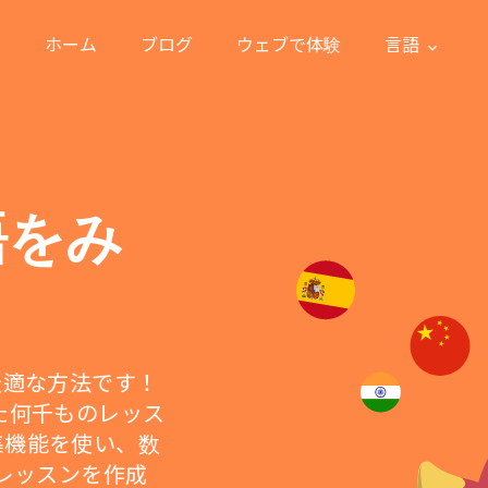
ホーム
ブログ
ウェブで体験
言語
語をみ
に最適な方法です！
た何千ものレッス
集機能を使い、数
 レッスンを作成