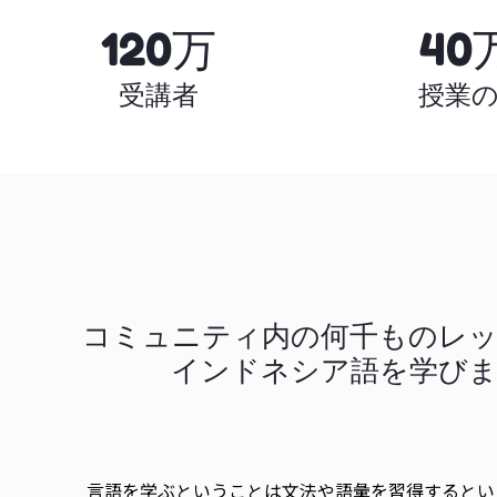
120万
40
受講者
授業
コミュニティ内の何千ものレ
インドネシア語を学び
言語を学ぶということは文法や語彙を習得するとい