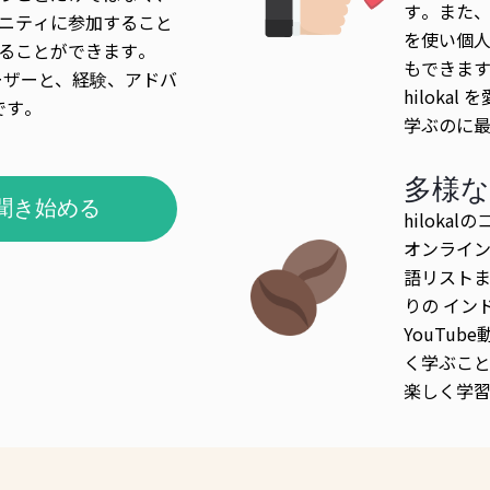
す。また
ニティに参加すること
を使い個
ることができます。
もできます
ーザーと、経験、アドバ
hiloka
です。
学ぶのに
多様な
聞き始める
hilok
オンライ
語リスト
りの イン
YouTu
く学ぶこと
楽しく学